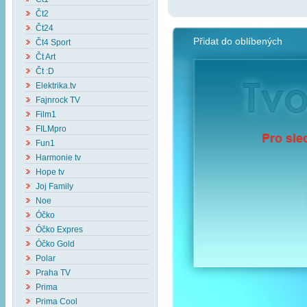
Čt2
Čt24
Přidat do oblíbených
Čt4 Sport
Čt Art
Čt :D
Elektrika.tv
Fajnrock TV
Film1
FILMpro
Fun1
Harmonie tv
Hope tv
Joj Family
Noe
Óčko
Óčko Expres
Óčko Gold
Polar
Praha TV
Prima
Prima Cool