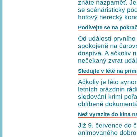
znáte nazpaměť. Je
se scénáristicky po
hotový herecký kon
Podívejte se na pokrač
Od událostí prvního 
spokojeně na čarov
dospívá. A ačkoliv n
nečekaný zvrat udál
Sledujte v létě na prim
Ačkoliv je léto sy
letních prázdnin rád
sledování krimi poř
oblíbené dokumentá
Než vyrazíte do kina n
Již 9. července do 
animovaného dobrod