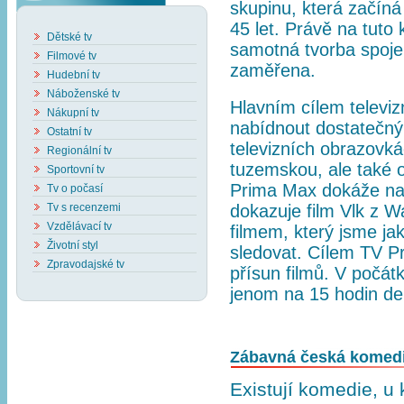
skupinu, která začíná
45 let. Právě na tuto
Dětské tv
samotná tvorba spoje
Filmové tv
zaměřena.
Hudební tv
Náboženské tv
Hlavním cílem televi
Nákupní tv
nabídnout dostatečný 
Ostatní tv
televizních obrazovká
Regionální tv
tuzemskou, ale také o
Sportovní tv
Prima Max dokáže nabí
Tv o počasí
Tv s recenzemi
dokazuje film Vlk z Wa
Vzdělávací tv
filmem, který jsme ja
Životní styl
sledovat. Cílem TV P
Zpravodajské tv
přísun filmů. V počá
jenom na 15 hodin de
Zábavná česká komedie
Existují komedie, u 