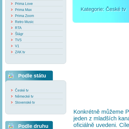
Prima Love
Kategorie:
České tv
Prima Max
Prima Zoom
Retro Music
RTA
Šlágr
TVS
V1
ZAK tv
Podle státu
České tv
Německé tv
Slovenské tv
Konkrétně můžeme Pr
jeden z mladších kaná
oficiálně uvedeni. Cí
Podle druhu