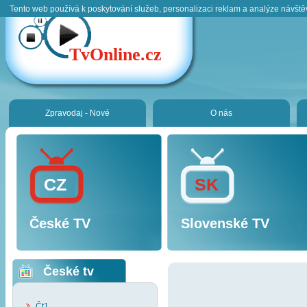
Tento web používá k poskytování služeb, personalizaci reklam a analýze návště
TvOnline.cz
Zpravodaj - Nové
O nás
CZ
SK
České TV
Slovenské TV
České tv
Čt1