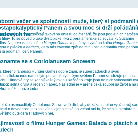
botní večer ve společnosti muže, který si podmanil 
stapokalyptický Panem a svou moc si drží pořádán
ladových her
stují knihy, které se dočkají takového ohlasu od čtenářů, že jsou podle nich natoče
é filmy. To se povedlo také dystopické fikci z pera americké spisovatelky Suzanne
lins. Nejprve vznikla série
Hunger Games
a poté byla vydána kniha
Hunger Games
ada o ptácích a hadech
, která nás zavedla zpět do minulosti a odhalila zrod padou
ž si podmanil celý Panem.
eznamte se s Coriolanusem Snowem
, kterého fanoušci Hunger Games dobře znají, je superpadouch a svou
olutistickou moc nad celým postapokalyptickým světem Panem si udržuje pomocí
achu. Hladové hry se konají každý rok a z každého kraje jsou do nich vylosováni dv
tupci: jedna dívka a jeden chlapec. Následně je v aréně čeká souboj na život a na 
yhrát může pouze jeden.
rotože osmnáctiletý Coriolanus Snow tvrdě dřel, aby dokázal naplno využít svůj ša
losti a dovednosti, nezastaví ho v jeho cestě na vrchol ani to, že se stal mentorem
většího outsidera Hladových her.
jímavosti o filmu Hunger Games: Balada o ptácích a
adech