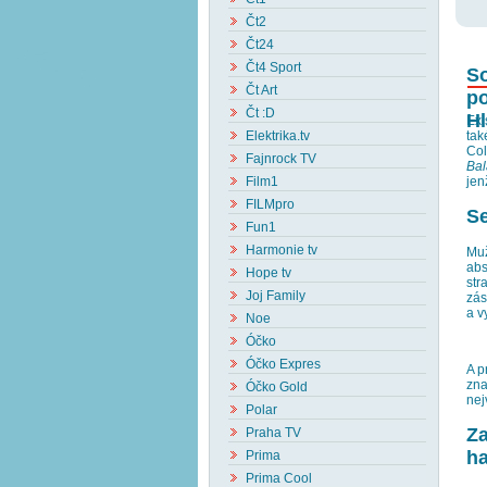
Čt2
Čt24
Čt4 Sport
So
Čt Art
po
Čt :D
H
Exi
Elektrika.tv
tak
Col
Fajnrock TV
Bal
Film1
jen
FILMpro
S
Fun1
Harmonie tv
Muž
abs
Hope tv
str
Joj Family
zás
a v
Noe
Óčko
Óčko Expres
A p
zna
Óčko Gold
nej
Polar
Za
Praha TV
h
Prima
Prima Cool