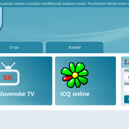
onalizaci reklam a analýze návštěvnosti soubory cookie. Používáním tohoto webu s 
O nás
Kontakt
Př
SK
He
Slovenské TV
ICQ online