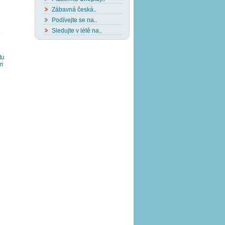
Zábavná česká..
Podívejte se na..
Sledujte v létě na..
.
tu
lm