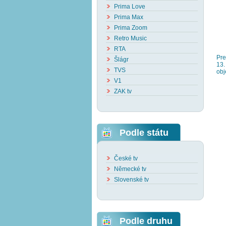
Prima Love
Prima Max
Prima Zoom
Retro Music
RTA
Pre
Šlágr
13.
TVS
obj
V1
ZAK tv
Podle státu
České tv
Německé tv
Slovenské tv
Podle druhu