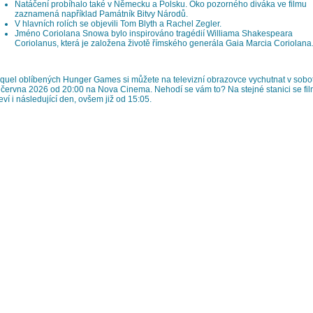
Natáčení probíhalo také v Německu a Polsku. Oko pozorného diváka ve filmu
zaznamená například Památník Bitvy Národů.
V hlavních rolích se objevili Tom Blyth a Rachel Zegler.
Jméno Coriolana Snowa bylo inspirováno tragédií Williama Shakespeara
Coriolanus, která je založena životě římského generála Gaia Marcia Coriolana
quel oblíbených Hunger Games si můžete na televizní obrazovce vychutnat v sobo
 června 2026 od 20:00 na Nova Cinema. Nehodí se vám to? Na stejné stanici se fi
eví i následující den, ovšem již od 15:05.