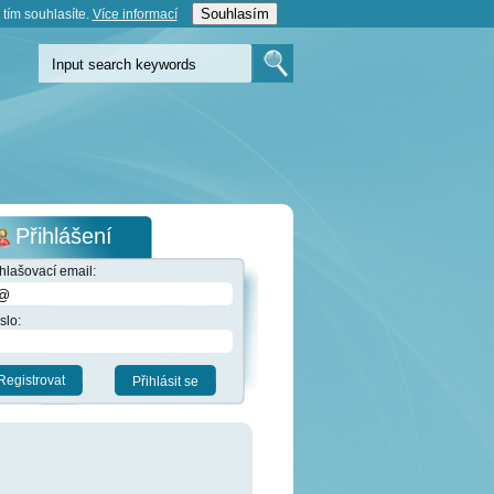
Souhlasím
tím souhlasíte.
Více informací­
Přihlášení
ihlašovací email:
slo:
Registrovat