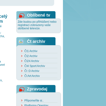
Oblíbené tv
celý
ím
Zde budou po přihlášení nebo
registraci zobrazeny vaše
né
oblíbené televize.
:
cha,
Čt archiv
Čt1 Archiv
Čt2 Archiv
Čt24 Archiv
a
smrt
Čt4 Sport Archiv
Čt :D Archiv
Čt Art Archiv
rm,
Zpravodaj
Připomeňte si..
Platforma Oneplay..