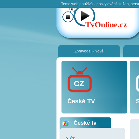
Tento web používá k poskytování služeb, pers
TvOnline.cz
Zpravodaj - Nové
CZ
České TV
České tv
Čt1